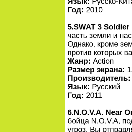
Язык:
Русско-Кит
Год:
2010
5.SWAT 3 Soldier
часть земли и на
Однако, кроме зе
против которых ва
Жанр:
Action
Размер экрана:
1
Производитель:
Язык:
Русский
Год:
2011
6.N.O.V.A. Near O
бойца N.O.V.A, п
угроз. Вы отправл