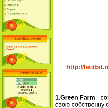
Онлайн игры
Открытки
Форум
Праздники мира
Ближайшие события
Полный список праздников и
событий
http://letitb
Статистика сайта
Онлайн всего:
1
Гостей:
1
Пользователей:
0
1.Green Farm
- со
свою собственную