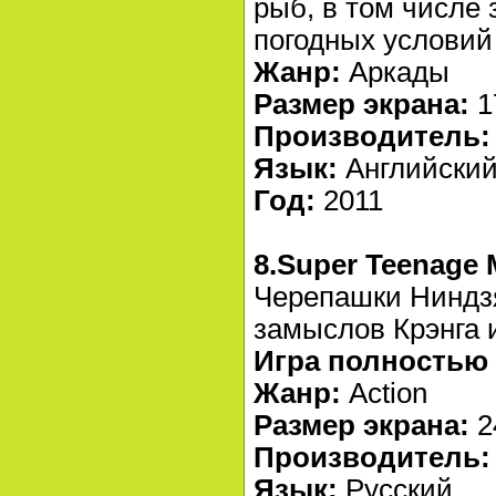
рыб, в том числе 
погодных условий
Жанр:
Аркады
Размер экрана:
1
Производитель:
Язык:
Английски
Год:
2011
8.Super Teenage M
Черепашки Ниндзя
замыслов Крэнга и
Игра полностью 
Жанр:
Action
Размер экрана:
2
Производитель:
Язык:
Русский