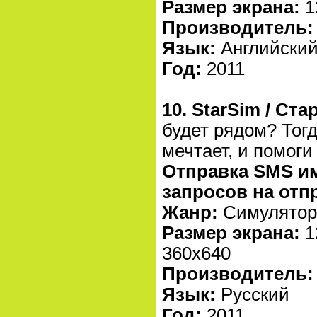
Размер экрана:
1
Производитель:
Язык:
Английски
Год:
2011
10. StarSim / Ст
будет рядом? Тогд
мечтает, и помоги
Отправка SMS им
запросов на отп
Жанр:
Симулято
Размер экрана:
1
360x640
Производитель:
Язык:
Русский
Год:
2011